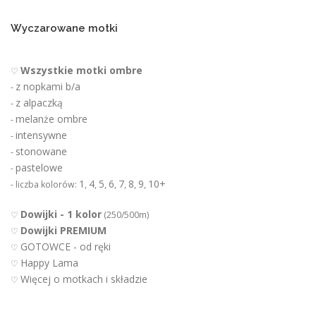
t
u
Wyczarowane motki
Wszystkie motki ombre
♡
z nopkami b/a
-
z alpaczką
-
melanże ombre
-
intensywne
-
stonowane
-
pastelowe
-
1
4
5
6
7
8
9
10+
- liczba kolorów:
,
,
,
,
,
,
,
Dowijki - 1 kolor
♡
(250/500m)
Dowijki PREMIUM
♡
GOTOWCE - od ręki
♡
Happy Lama
♡
Więcej o motkach i składzie
♡