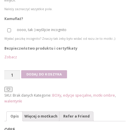
innych.
z
Należy zaznaczyć wszystkie pola.
ł
Kamuflaż?
d
o
oooo, tak :) wyślijcie incognito
1
Wysłać paczkę incognito? Znaczy tak żeby było widać od razu że to motki ;)
6
Bezpieczeństwo produktu i certyfikaty
0
Zobacz
,
0
ilość
0
DODAJ DO KOSZYKA
Wyczarowany
BOX
z
-
SKU:
Brak danych
Kategorie:
BOXy
,
edycje specjalne
,
motki ombre
,
Walentynki
ł
walentynki
(1600m)
(Kopia)
Opis
Więcej o motkach
Refer a Friend
OPIS