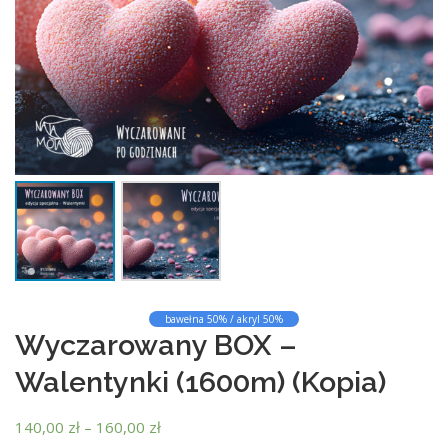
bawełna 50% / akryl 50%
Wyczarowany BOX –
Walentynki (1600m) (Kopia)
Z
140,00
zł
–
160,00
zł