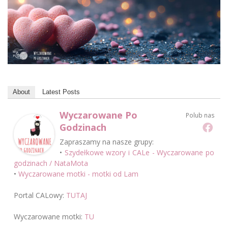
About
Latest Posts
Wyczarowane Po
Polub nas
Godzinach
Zapraszamy na nasze grupy:
•
Szydełkowe wzory i CALe - Wyczarowane po
godzinach / NataMota
•
Wyczarowane motki - motki od Lam
Portal CALowy:
TUTAJ
Wyczarowane motki:
TU