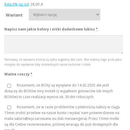
a
Rata 0% już od
:
28,00 zł
k
Wariant
r
e
Napisz nam jakie kolory i nitki dodatkowe lubisz
*
s
c
e
n
Pamiętaj, że wpisane kolory są tylko sugestią dla Lam. Nie traktuj tego pola jako
:
miejsca do wpisania listy dokładnych nazw kolorów i nitek.
o
Ważne rzeczy
*
d
1
Rozumiem, że BOXy są wysyłane do 14.02.2025 ale jeśli
dołączę do BOXów inny motek (z wyjątkiem gotowców lub innych
4
BOXów) to czas realizacji wynosi ok. 30 dni roboczych.
0
,
Rozumiem, że w razie problemów z płatnością należy w ciągu
15min zrobić przelew na nasze konto i wysłać nam potwierdzenie na
0
maila saturn@wyczarowane.eu (lub messengera). Przez 15min motki
0
są dla Ciebie rezerwowane, później wracają do puli dostępnych dla