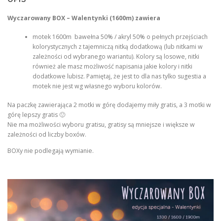
Wyczarowany BOX – Walentynki (1600m) zawiera
motek 1600m bawełna 50% / akryl 50% o pełnych przejściach
kolorystycznych z tajemniczą nitką dodatkową (lub nitkami w
zależności od wybranego wariantu). Kolory są losowe, nitki
również ale masz możliwość napisania jakie kolory i nitki
dodatkowe lubisz. Pamiętaj, że jest to dla nas tylko sugestia a
motek nie jest wg własnego wyboru kolorów.
Na paczkę zawierająca 2 motki w górę dodajemy miły gratis, a 3 motki w
górę lepszy gratis 🙂
Nie ma możliwości wyboru gratisu, gratisy są mniejsze i większe w
zależności od liczby boxów.
BOXy nie podlegają wymianie.