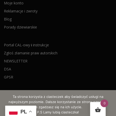
Moje konto
Reklamacje i zwroty
Blog
Porady dziewiarskie
Portal CAL-owy
i
instrukcje
Zgłoś złamanie praw autorskich
NEWSLETTER
DSA
GPSR
Ta strona korzysta z ciasteczek aby świadczyć usługi na
najwyższym poziomie. Dalsze korzystanie ze strony oznacza,
0
że zgadzasz się na ich użycie.
© 2021-2026 Wyczarowane po godzinach - szydełkowe wzory,
PL
P.S Lamy lubią ciasteczka!
CALe i motki ombre