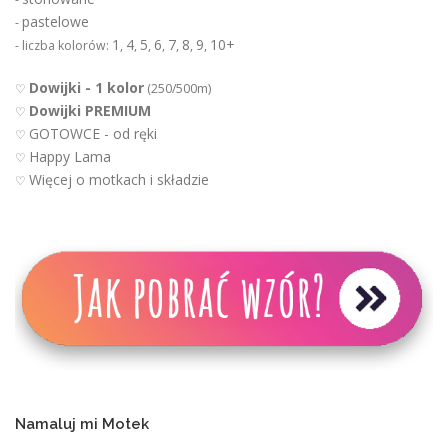
pastelowe
-
1
4
5
6
7
8
9
10+
- liczba kolorów:
,
,
,
,
,
,
,
Dowijki - 1 kolor
♡
(250/500m)
Dowijki PREMIUM
♡
GOTOWCE - od ręki
♡
Happy Lama
♡
Więcej o motkach i składzie
♡
Namaluj mi Motek