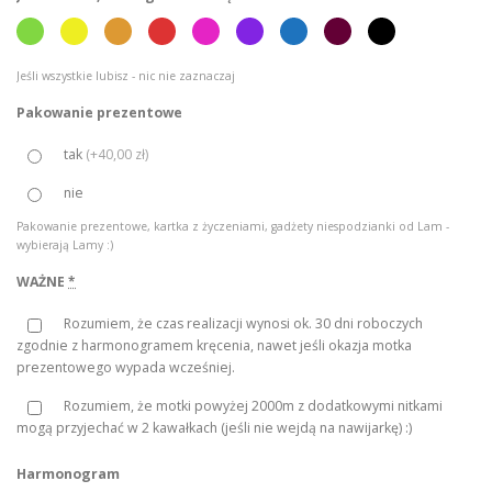
z
ł
Jeśli wszystkie lubisz - nic nie zaznaczaj
d
o
Pakowanie prezentowe
1
tak
(
+40,00 zł
)
9
nie
0
,
Pakowanie prezentowe, kartka z życzeniami, gadżety niespodzianki od Lam -
wybierają Lamy :)
0
WAŻNE
0
*
Rozumiem, że czas realizacji wynosi ok. 30 dni roboczych
z
zgodnie z harmonogramem kręcenia, nawet jeśli okazja motka
prezentowego wypada wcześniej.
ł
Rozumiem, że motki powyżej 2000m z dodatkowymi nitkami
mogą przyjechać w 2 kawałkach (jeśli nie wejdą na nawijarkę) :)
Harmonogram