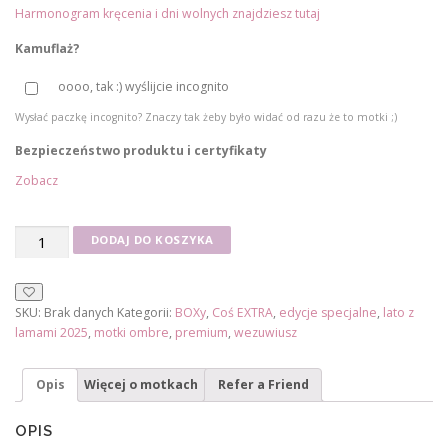
Harmonogram kręcenia i dni wolnych znajdziesz tutaj
Kamuflaż?
oooo, tak :) wyślijcie incognito
Wysłać paczkę incognito? Znaczy tak żeby było widać od razu że to motki ;)
Bezpieczeństwo produktu i certyfikaty
Zobacz
ilość
DODAJ DO KOSZYKA
Motek
prezentowy
-
SKU:
Brak danych
Kategorii:
BOXy
,
Coś EXTRA
,
edycje specjalne
,
lato z
niespodzianka
lamami 2025
,
motki ombre
,
premium
,
wezuwiusz
Opis
Więcej o motkach
Refer a Friend
OPIS