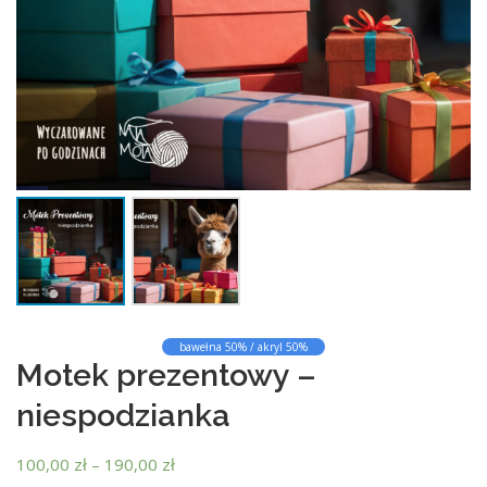
bawełna 50% / akryl 50%
Motek prezentowy –
niespodzianka
Z
100,00
zł
–
190,00
zł