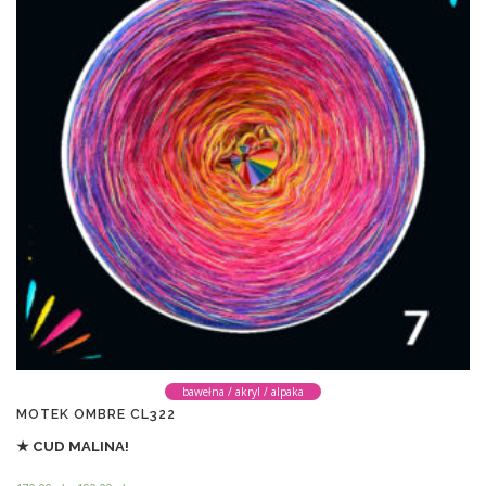
bawełna / akryl / alpaka
MOTEK OMBRE CL322
★ CUD MALINA!