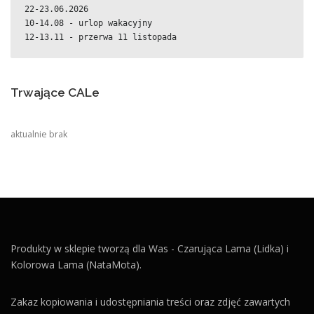
22-23.06.2026
10-14.08 - urlop wakacyjny
12-13.11 - przerwa 11 listopada
Trwające CALe
aktualnie brak
Produkty w sklepie tworzą dla Was - Czarująca Lama (Lidka) i
Kolorowa Lama (NataMota).
Zakaz kopiowania i udostępniania treści oraz zdjęć zawartych