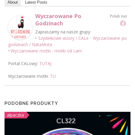
About
Latest Posts
Wyczarowane Po
Polub nas
Godzinach
Zapraszamy na nasze grupy:
•
Szydełkowe wzory i CALe - Wyczarowane po
godzinach / NataMota
•
Wyczarowane motki - motki od Lam
Portal CALowy:
TUTAJ
Wyczarowane motki:
TU
PODOBNE PRODUKTY
alpaczka