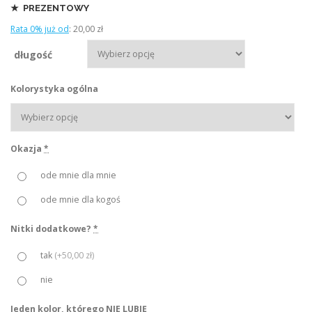
a
★ PREZENTOWY
k
Rata 0% już od
:
20,00 zł
r
długość
e
s
Kolorystyka ogólna
c
e
n
:
Okazja
*
o
ode mnie dla mnie
d
ode mnie dla kogoś
1
0
Nitki dodatkowe?
*
0
tak
(
+50,00 zł
)
,
0
nie
0
Jeden kolor, którego NIE LUBIĘ