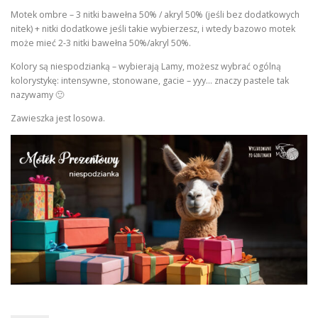
Motek ombre – 3 nitki bawełna 50% / akryl 50% (jeśli bez dodatkowych
nitek) + nitki dodatkowe jeśli takie wybierzesz, i wtedy bazowo motek
może mieć 2-3 nitki bawełna 50%/akryl 50%.
Kolory są niespodzianką – wybierają Lamy, możesz wybrać ogólną
kolorystykę: intensywne, stonowane, gacie – yyy… znaczy pastele tak
nazywamy 🙂
Zawieszka jest losowa.