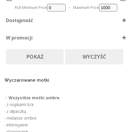
s
PLN
Minimum Price
-
Maximum Price
t
r
Dostępność
o
n
Dostępne
i
W promocji
e
Nie ma póki co
p
Produkty w promocji
Na zamówienie
r
POKAŻ
WYCZYŚĆ
o
d
u
k
t
Wyczarowane motki
u
Wszystkie motki ombre
♡
z nopkami b/a
-
z alpaczką
-
melanże ombre
-
intensywne
-
stonowane
-