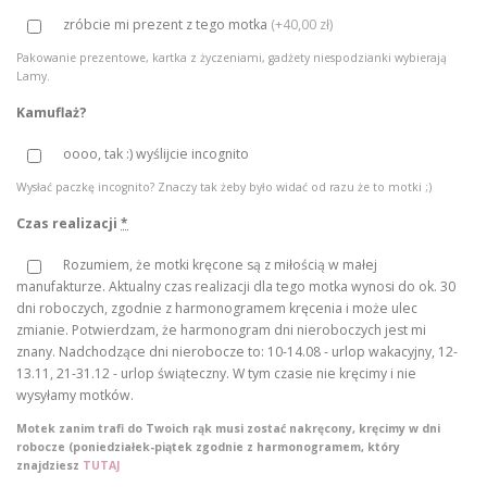
e
zróbcie mi prezent z tego motka
(
+40,00 zł
)
n
Pakowanie prezentowe, kartka z życzeniami, gadżety niespodzianki wybierają
:
Lamy.
o
Kamuflaż?
d
oooo, tak :) wyślijcie incognito
8
0
Wysłać paczkę incognito? Znaczy tak żeby było widać od razu że to motki ;)
,
Czas realizacji
*
0
Rozumiem, że motki kręcone są z miłością w małej
0
manufakturze. Aktualny czas realizacji dla tego motka wynosi do ok. 30
dni roboczych, zgodnie z harmonogramem kręcenia i może ulec
z
zmianie. Potwierdzam, że harmonogram dni nieroboczych jest mi
znany. Nadchodzące dni nierobocze to: 10-14.08 - urlop wakacyjny, 12-
ł
13.11, 21-31.12 - urlop świąteczny. W tym czasie nie kręcimy i nie
d
wysyłamy motków.
o
Motek zanim trafi do Twoich rąk musi zostać nakręcony, kręcimy w dni
1
robocze (poniedziałek-piątek zgodnie z harmonogramem, który
znajdziesz
TUTAJ
3