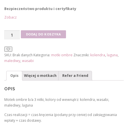
0
Bezpieczeństwo produktu i certyfikaty
,
Zobacz
0
0
ilość
DODAJ DO KOSZYKA
Motek
z
CL031
ł
SKU:
Brak danych
Kategoria:
motki ombre
Znaczniki:
kolendra
,
laguna
,
malediwy
,
wasabi
Opis
Więcej o motkach
Refer a Friend
OPIS
Motek ombre b/a 3 nitki, kolory od wewnątrz: kolendra, wasabi,
malediwy, laguna
Czas realizacji = czas kręcenia (podany przy cenie) od zaksięgowania
wpłaty + czas dostawy.