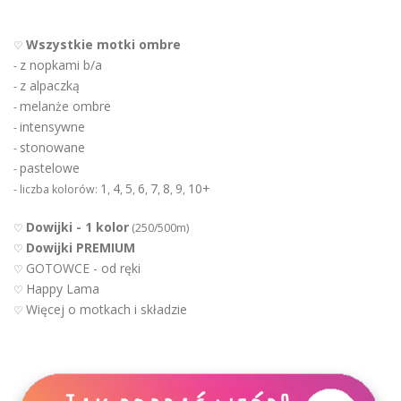
Wszystkie motki ombre
♡
z nopkami b/a
-
z alpaczką
-
melanże ombre
-
intensywne
-
stonowane
-
pastelowe
-
1
4
5
6
7
8
9
10+
- liczba kolorów:
,
,
,
,
,
,
,
Dowijki - 1 kolor
♡
(250/500m)
Dowijki PREMIUM
♡
GOTOWCE - od ręki
♡
Happy Lama
♡
Więcej o motkach i składzie
♡