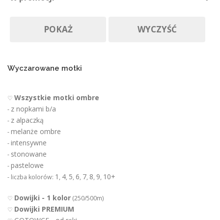
Nie ma póki co
r
Produkty w promocji
Na zamówienie
o
POKAŻ
WYCZYŚĆ
d
u
k
t
u
Wyczarowane motki
Wszystkie motki ombre
♡
z nopkami b/a
-
z alpaczką
-
melanże ombre
-
intensywne
-
stonowane
-
pastelowe
-
1
4
5
6
7
8
9
10+
- liczba kolorów:
,
,
,
,
,
,
,
Dowijki - 1 kolor
♡
(250/500m)
Dowijki PREMIUM
♡