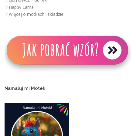
GOTOWCE - od ręki
♡
Happy Lama
♡
Więcej o motkach i składzie
♡
Namaluj mi Motek