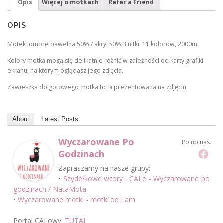
Opis
Więcej o motkach
Refer a Friend
OPIS
Motek ombre bawełna 50% / akryl 50% 3 nitki, 11 kolorów, 2000m
Kolory motka mogą się delikatnie różnić w zależności od karty grafiki
ekranu, na którym oglądasz jego zdjęcia.
Zawieszka do gotowego motka to ta prezentowana na zdjęciu.
About
Latest Posts
Wyczarowane Po
Polub nas
Godzinach
Zapraszamy na nasze grupy:
•
Szydełkowe wzory i CALe - Wyczarowane po
godzinach / NataMota
•
Wyczarowane motki - motki od Lam
Portal CALowy:
TUTAJ