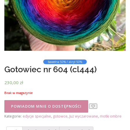
bawełna 50% / akryl 50%
Gotowiec nr 604 (cl444)
230,00
zł
Brak w magazynie
Kategorie:
edycje specjalne
,
gotowce
,
Już wyczarowane
,
motki ombre