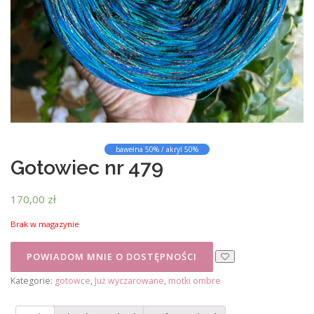
bawełna 50% / akryl 50%
Gotowiec nr 479
170,00
zł
Brak w magazynie
Kategorie:
gotowce
,
Już wyczarowane
,
motki ombre