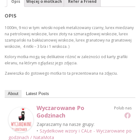
Opis
Więcej o motkach
Refer a Friend
OPIS
1000m, 9 nici w tym: włoski nopek metalizowany czarny, lurex miedziany
na petrolowej wiskozie, lurex złoty na szmaragdowej wiskozie, lurex
szampański na bakłażanowej wiskozie, lurex granatowy na granatowej
wiskozie, 4 nitki – 3 b/a i 1 wiskoza. )
Kolory motka mogą się delikatnie różnić w zależności od karty grafiki
ekranu, na którym oglądasz jego zdjęcia.
Zawieszka do gotowego motka to ta prezentowana na zdjęciu.
About
Latest Posts
Wyczarowane Po
Polub nas
Godzinach
Zapraszamy na nasze grupy:
•
Szydełkowe wzory i CALe - Wyczarowane po
godzinach / NataMota