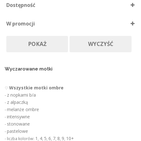
Dostępność
n
i
Dostępne
e
W promocji
p
Nie ma póki co
r
Produkty w promocji
Na zamówienie
o
POKAŻ
WYCZYŚĆ
d
u
k
t
u
Wyczarowane motki
Wszystkie motki ombre
♡
z nopkami b/a
-
z alpaczką
-
melanże ombre
-
intensywne
-
stonowane
-
pastelowe
-
1
4
5
6
7
8
9
10+
- liczba kolorów:
,
,
,
,
,
,
,