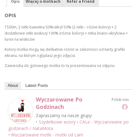
Opis
Więcej o motkach
Refer a Friend
OPIS
1500m, 2 nitki bawełna 50%/akryl 50% (2 nitki – różne kolory) + 2
dodatkowe nitki wiskozy 100% (różne kolory) + nitka lniano-akrylowa +
lurex na wiskozie
Kolory motka mogą się delikatnie różnić w zależności od karty grafiki
ekranu, na którym oglądasz jego zdjęcia.
Zawieszka do gotowego motka to ta prezentowana na zdjęciu.
About
Latest Posts
Wyczarowane Po
Polub nas
Godzinach
Zapraszamy na nasze grupy:
•
Szydełkowe wzory i CALe - Wyczarowane po
godzinach / NataMota
•
Wyczarowane motki - motki od Lam