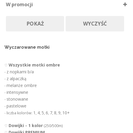
W promocji
p
Nie ma póki co
r
Produkty w promocji
Na zamówienie
o
POKAŻ
WYCZYŚĆ
d
u
k
t
u
Wyczarowane motki
Wszystkie motki ombre
♡
z nopkami b/a
-
z alpaczką
-
melanże ombre
-
intensywne
-
stonowane
-
pastelowe
-
1
4
5
6
7
8
9
10+
- liczba kolorów:
,
,
,
,
,
,
,
Dowijki - 1 kolor
♡
(250/500m)
Dowijki PREMIUM
♡