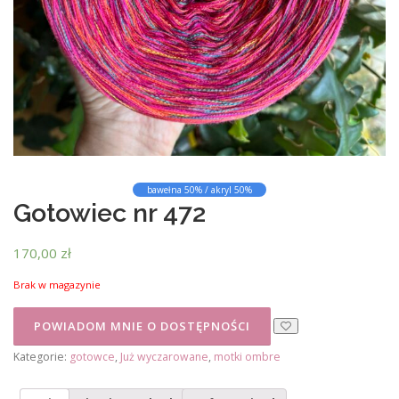
bawełna 50% / akryl 50%
Gotowiec nr 472
170,00
zł
Brak w magazynie
Kategorie:
gotowce
,
Już wyczarowane
,
motki ombre