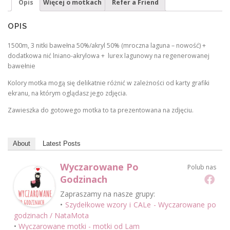
Opis
Więcej o motkach
Refer a Friend
OPIS
1500m, 3 nitki bawełna 50%/akryl 50% (mroczna laguna – nowość) +
dodatkowa nić lniano-akrylowa + lurex lagunowy na regenerowanej
bawełnie
Kolory motka mogą się delikatnie różnić w zależności od karty grafiki
ekranu, na którym oglądasz jego zdjęcia.
Zawieszka do gotowego motka to ta prezentowana na zdjęciu.
About
Latest Posts
Wyczarowane Po
Polub nas
Godzinach
Zapraszamy na nasze grupy:
•
Szydełkowe wzory i CALe - Wyczarowane po
godzinach / NataMota
•
Wyczarowane motki - motki od Lam