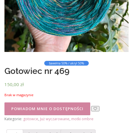
bawełna 50% / akryl 50%
Gotowiec nr 469
150,00
zł
Brak w magazynie
Kategorie:
gotowce
,
Już wyczarowane
,
motki ombre