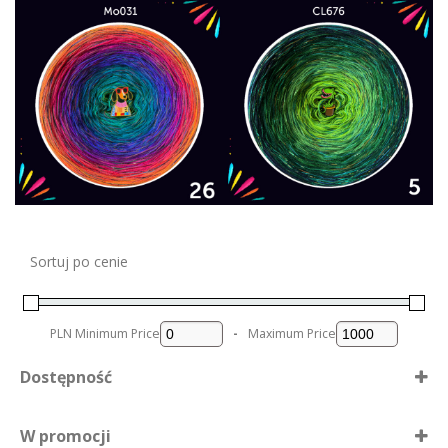
e
m
o
ż
n
a
w
y
b
r
a
ć
n
Sortuj po cenie
a
s
t
PLN
Minimum Price
-
Maximum Price
r
o
Dostępność
n
i
Dostępne
e
W promocji
p
Nie ma póki co