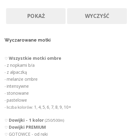
r
Produkty w promocji
Na zamówienie
o
POKAŻ
WYCZYŚĆ
d
u
k
t
u
Wyczarowane motki
Wszystkie motki ombre
♡
z nopkami b/a
-
z alpaczką
-
melanże ombre
-
intensywne
-
stonowane
-
pastelowe
-
1
4
5
6
7
8
9
10+
- liczba kolorów:
,
,
,
,
,
,
,
Dowijki - 1 kolor
♡
(250/500m)
Dowijki PREMIUM
♡
GOTOWCE - od ręki
♡