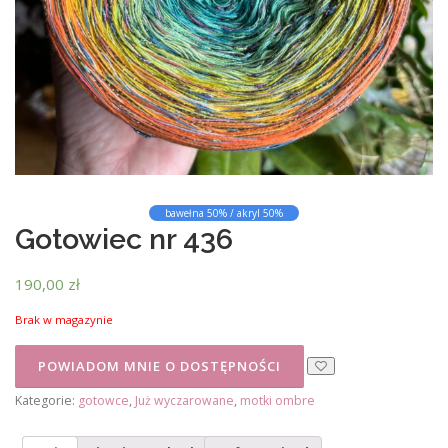
bawełna 50% / akryl 50%
Gotowiec nr 436
190,00
zł
Brak w magazynie
Kategorie:
gotowce
,
Już wyczarowane
,
motki ombre