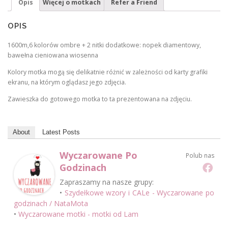
Opis
Więcej o motkach
Refer a Friend
OPIS
1600m,6 kolorów ombre + 2 nitki dodatkowe: nopek diamentowy,
bawełna cieniowana wiosenna
Kolory motka mogą się delikatnie różnić w zależności od karty grafiki
ekranu, na którym oglądasz jego zdjęcia.
Zawieszka do gotowego motka to ta prezentowana na zdjęciu.
About
Latest Posts
Wyczarowane Po
Polub nas
Godzinach
Zapraszamy na nasze grupy:
•
Szydełkowe wzory i CALe - Wyczarowane po
godzinach / NataMota
•
Wyczarowane motki - motki od Lam