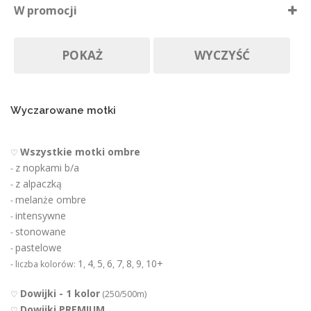
W promocji
e
Nie ma póki co
p
Produkty w promocji
Na zamówienie
r
POKAŻ
WYCZYŚĆ
o
d
u
k
t
Wyczarowane motki
u
Wszystkie motki ombre
♡
z nopkami b/a
-
z alpaczką
-
melanże ombre
-
intensywne
-
stonowane
-
pastelowe
-
1
4
5
6
7
8
9
10+
- liczba kolorów:
,
,
,
,
,
,
,
Dowijki - 1 kolor
♡
(250/500m)
Dowijki PREMIUM
♡