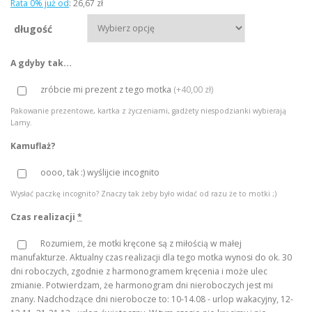
Rata 0% już od
:
26,67 zł
r
długość
e
s
A gdyby tak…
c
e
zróbcie mi prezent z tego motka
(
+40,00 zł
)
n
Pakowanie prezentowe, kartka z życzeniami, gadżety niespodzianki wybierają
:
Lamy.
o
Kamuflaż?
d
oooo, tak :) wyślijcie incognito
8
0
Wysłać paczkę incognito? Znaczy tak żeby było widać od razu że to motki ;)
,
Czas realizacji
*
0
Rozumiem, że motki kręcone są z miłością w małej
0
manufakturze. Aktualny czas realizacji dla tego motka wynosi do ok. 30
dni roboczych, zgodnie z harmonogramem kręcenia i może ulec
z
zmianie. Potwierdzam, że harmonogram dni nieroboczych jest mi
znany. Nadchodzące dni nierobocze to: 10-14.08 - urlop wakacyjny, 12-
ł