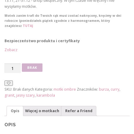
13.11, 21-31.12 - urlop świąteczny. W tym czasie nie kręcimy i nie
d
wysyłamy motków.
o
Motek zanim trafi do Twoich rąk musi zostać nakręcony, kręcimy w dni
1
robocze (poniedziałek-piątek zgodnie z harmonogramem, który
znajdziesz
TUTAJ
1
0
Bezpieczeństwo produktu i certyfikaty
,
Zobacz
0
0
ilość
BRAK
Motek
z
ombre
ł
CL273
SKU:
Brak danych
Kategoria:
motki ombre
Znaczników:
burza
,
curry
,
granit
,
jasny szary
,
karambola
Opis
Więcej o motkach
Refer a Friend
OPIS