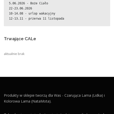
5.06.2026 - Boże Ciało
22-23.06.2026
10-14.08 - urlop wakacyjny
12-13.11 - przerwa 11 listopada
Trwające CALe
aktualnie brak
Produkty w sklepie tworzą dla Was - Czarująca Lama (Lidka) i
Kolorowa Lama (NataMota).