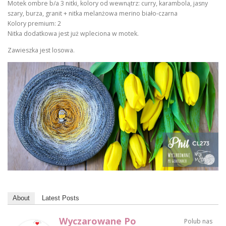
Motek ombre b/a 3 nitki, kolory od wewnątrz: curry, karambola, jasny
szary, burza, granit + nitka melanżowa merino biało-czarna
Kolory premium: 2
Nitka dodatkowa jest już wpleciona w motek.
Zawieszka jest losowa.
About
Latest Posts
Wyczarowane Po
Polub nas