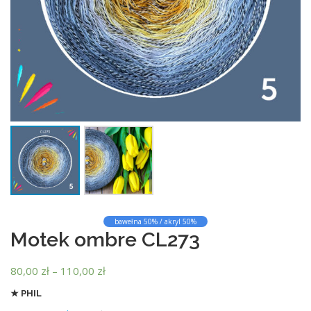
bawełna 50% / akryl 50%
Motek ombre CL273
Z
80,00
zł
–
110,00
zł
a
★ PHIL
k