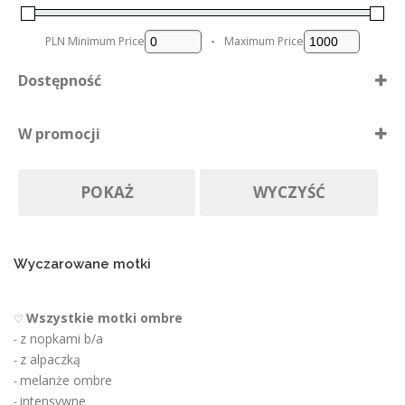
s
t
PLN
Minimum Price
-
Maximum Price
r
o
Dostępność
n
i
Dostępne
e
W promocji
p
Nie ma póki co
r
Produkty w promocji
Na zamówienie
o
POKAŻ
WYCZYŚĆ
d
u
k
t
u
Wyczarowane motki
Wszystkie motki ombre
♡
z nopkami b/a
-
z alpaczką
-
melanże ombre
-
intensywne
-