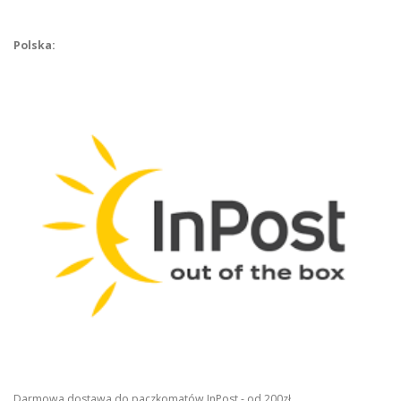
Polska:
Darmowa dostawa do paczkomatów InPost - od 200zł