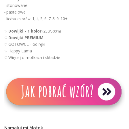
stonowane
-
pastelowe
-
1
4
5
6
7
8
9
10+
- liczba kolorów:
,
,
,
,
,
,
,
Dowijki - 1 kolor
♡
(250/500m)
Dowijki PREMIUM
♡
GOTOWCE - od ręki
♡
Happy Lama
♡
Więcej o motkach i składzie
♡
Namaluj mi Motek