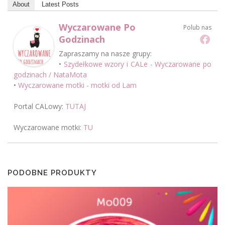
About
Latest Posts
0
z
0
ł
Wyczarowane Po
Polub nas
.
Godzinach
z
Zapraszamy na nasze grupy:
ł
•
Szydełkowe wzory i CALe - Wyczarowane po
godzinach / NataMota
.
•
Wyczarowane motki - motki od Lam
Portal CALowy:
TUTAJ
Wyczarowane motki:
TU
PODOBNE PRODUKTY