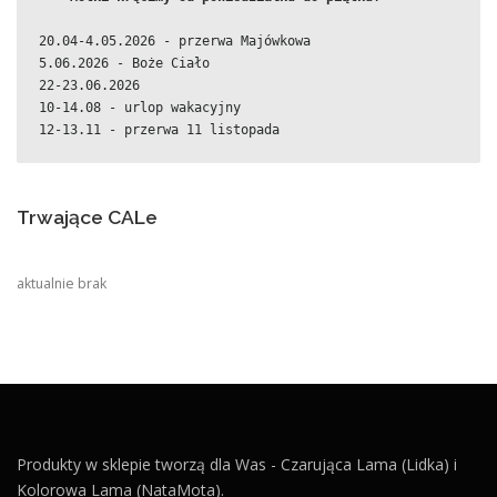
20.04-4.05.2026 - przerwa Majówkowa
5.06.2026 - Boże Ciało
22-23.06.2026
10-14.08 - urlop wakacyjny
12-13.11 - przerwa 11 listopada
Trwające CALe
aktualnie brak
Produkty w sklepie tworzą dla Was - Czarująca Lama (Lidka) i
Kolorowa Lama (NataMota).