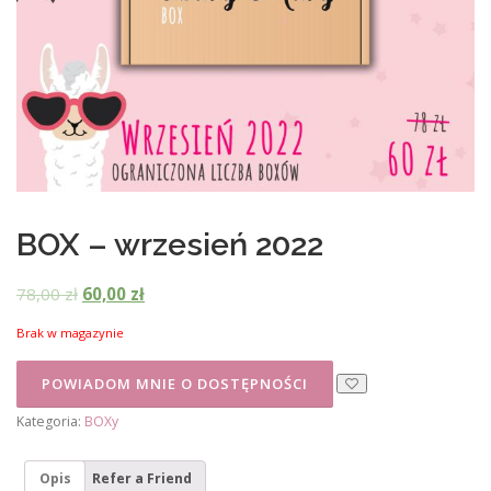
BOX – wrzesień 2022
P
A
78,00
zł
60,00
zł
i
k
Brak w magazynie
e
t
r
u
w
a
Kategoria:
BOXy
o
l
t
n
Opis
Refer a Friend