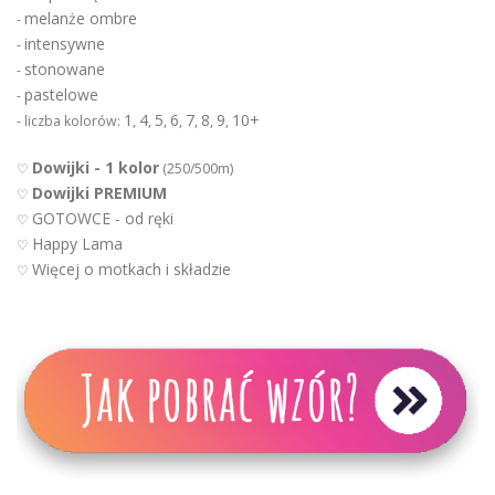
melanże ombre
-
intensywne
-
stonowane
-
pastelowe
-
1
4
5
6
7
8
9
10+
- liczba kolorów:
,
,
,
,
,
,
,
Dowijki - 1 kolor
♡
(250/500m)
Dowijki PREMIUM
♡
GOTOWCE - od ręki
♡
Happy Lama
♡
Więcej o motkach i składzie
♡