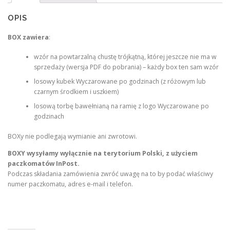
n
a
a
c
OPIS
c
e
BOX zawiera
:
e
n
n
a
wzór na powtarzalną chustę trójkątną, której jeszcze nie ma w
a
w
sprzedaży (wersja PDF do pobrania) – każdy box ten sam wzór
w
y
losowy kubek Wyczarowane po godzinach (z różowym lub
czarnym środkiem i uszkiem)
y
n
losową torbę bawełnianą na ramię z logo Wyczarowane po
n
o
godzinach
o
s
s
i
BOXy nie podlegają wymianie ani zwrotowi.
i
:
BOXY wysyłamy wyłącznie na terytorium Polski, z użyciem
ł
6
paczkomatów InPost.
a
0
Podczas składania zamówienia zwróć uwagę na to by podać właściwy
numer paczkomatu, adres e-mail i telefon.
:
,
7
0
8
0
,