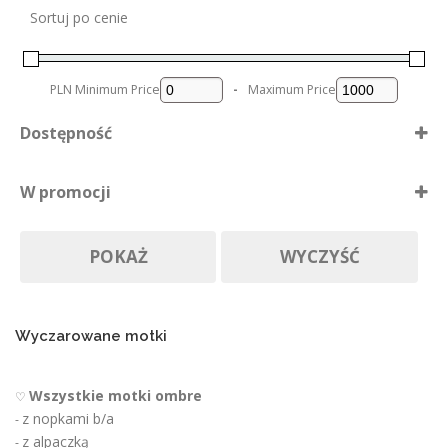
n
Sortuj po cenie
a
s
t
PLN
Minimum Price
-
Maximum Price
r
o
Dostępność
n
i
Dostępne
e
W promocji
p
Nie ma póki co
r
Produkty w promocji
Na zamówienie
o
POKAŻ
WYCZYŚĆ
d
u
k
t
u
Wyczarowane motki
Wszystkie motki ombre
♡
z nopkami b/a
-
z alpaczką
-