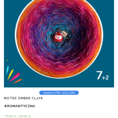
bawełna 50% / akryl 50%
MOTEK OMBRE CL276
★ROMANTYCZNA
Z
170,00
zł
–
250,00
zł