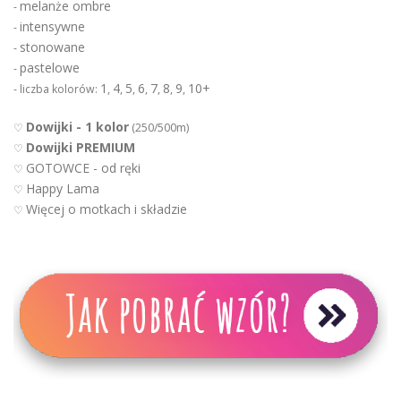
melanże ombre
-
intensywne
-
stonowane
-
pastelowe
-
1
4
5
6
7
8
9
10+
- liczba kolorów:
,
,
,
,
,
,
,
Dowijki - 1 kolor
♡
(250/500m)
Dowijki PREMIUM
♡
GOTOWCE - od ręki
♡
Happy Lama
♡
Więcej o motkach i składzie
♡