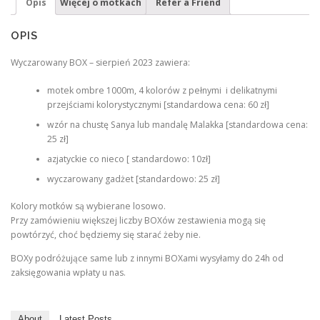
Opis
Więcej o motkach
Refer a Friend
n
a
a
c
OPIS
c
e
Wyczarowany BOX – sierpień 2023 zawiera:
e
n
n
a
motek ombre 1000m, 4 kolorów z pełnymi i delikatnymi
a
w
przejściami kolorystycznymi [standardowa cena: 60 zł]
w
y
wzór na chustę Sanya lub mandalę Malakka [standardowa cena:
25 zł]
y
n
azjatyckie co nieco [ standardowo: 10zł]
n
o
o
s
wyczarowany gadżet [standardowo: 25 zł]
s
i
Kolory motków są wybierane losowo.
i
:
Przy zamówieniu większej liczby BOXów zestawienia mogą się
ł
6
powtórzyć, choć będziemy się starać żeby nie.
a
0
BOXy podróżujące same lub z innymi BOXami wysyłamy do 24h od
:
,
zaksięgowania wpłaty u nas.
1
0
2
0
About
Latest Posts