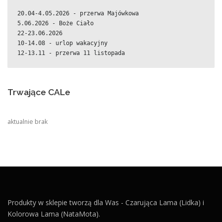
20.04-4.05.2026 - przerwa Majówkowa
5.06.2026 - Boże Ciało
22-23.06.2026
10-14.08 - urlop wakacyjny
12-13.11 - przerwa 11 listopada
Trwające CALe
aktualnie brak
Produkty w sklepie tworzą dla Was - Czarująca Lama (Lidka) i
Kolorowa Lama (NataMota).