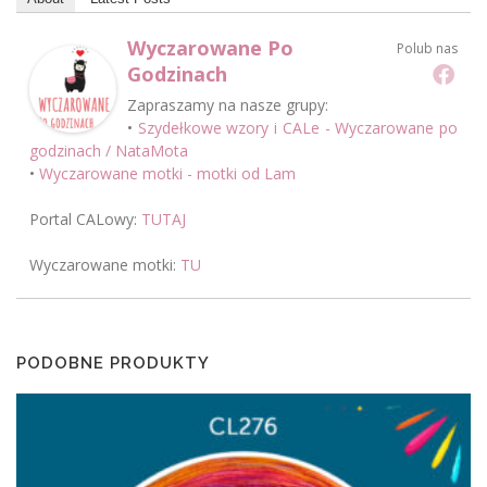
0
,
z
Wyczarowane Po
Polub nas
0
ł
Godzinach
0
.
Zapraszamy na nasze grupy:
•
Szydełkowe wzory i CALe - Wyczarowane po
godzinach / NataMota
z
•
Wyczarowane motki - motki od Lam
ł
.
Portal CALowy:
TUTAJ
Wyczarowane motki:
TU
PODOBNE PRODUKTY