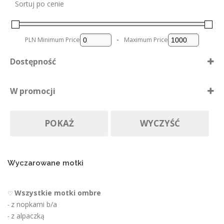
Sortuj po cenie
PLN
Minimum Price
-
Maximum Price
Dostępność
Dostępne
W promocji
Nie ma póki co
Produkty w promocji
Na zamówienie
POKAŻ
WYCZYŚĆ
Wyczarowane motki
Wszystkie motki ombre
♡
z nopkami b/a
-
z alpaczką
-