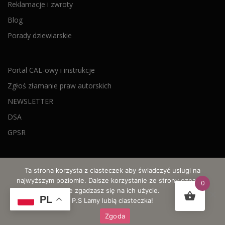
Reklamacje i zwroty
Blog
Porady dziewiarskie
Portal CAL-owy
i
instrukcje
Zgłoś złamanie praw autorskich
NEWSLETTER
DSA
GPSR
Ta strona korzysta z ciasteczek aby świadczyć usługi na
najwyższym poziomie. Dalsze korzystanie ze strony oznacza,
0
że zgadzasz się na ich użycie.
© 2021-2026 Wyczarowane po godzinach - szydełkowe wzory,
PL
P.S Lamy lubią ciasteczka!
CALe i motki ombre
Zgoda