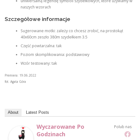
uniwersalną legendę symboli szydełkowych, które używamy w
naszych wzorach
Szczegółowe informacje
Sugerowane motki: zależy co chcesz zrobić, na prostokąt
40x60cm zeszło 380m szydełkiem 3.5
Część powtarzalna: tak
Poziom skomplikowania: podstawowy
Wzór testowany: tak
Premiera: 19.06.2022
fot. Agata Góra
About
Latest Posts
Wyczarowane Po
Polub nas
Godzinach