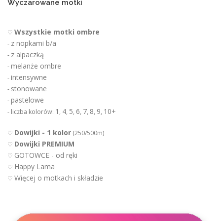
Wyczarowane motki
Wszystkie motki ombre
♡
z nopkami b/a
-
z alpaczką
-
melanże ombre
-
intensywne
-
stonowane
-
pastelowe
-
1
4
5
6
7
8
9
10+
- liczba kolorów:
,
,
,
,
,
,
,
Dowijki - 1 kolor
♡
(250/500m)
Dowijki PREMIUM
♡
GOTOWCE - od ręki
♡
Happy Lama
♡
Więcej o motkach i składzie
♡