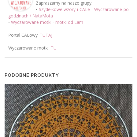
Zapraszamy na nasze grupy:
•
Szydełkowe wzory i CALe - Wyczarowane po
godzinach / NataMota
•
Wyczarowane motki - motki od Lam
Portal CALowy:
TUTAJ
Wyczarowane motki:
TU
PODOBNE PRODUKTY