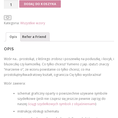
ilość
DODAJ DO KOSZYKA
Yumeno
-
wzór
Kategoria:
Wszystkie wzory
Opis
Refer a Friend
OPIS
Wzór na… prostokąt, z którego zrobisz i poszewkę na poduszkę, i kocyk, i
bluzeczkę czy kamizelkę. Co tylko chcesz! Yumeno z jap. ゆめの znaczy
“marzenie o”, ze wzoru powstanie co tylko chcesz, co ma
prostokątny/kwadratowy kształt, ogranicza Cię tylko wyobraźnia!
Wzór zawiera:
schemat graficzny oparty o powszechnie używane symbole
szydełkowe (jeśli nie czujesz się jeszcze pewnie zajrzyj do
naszej
ściągi szydełkowych symboli z objaśnieniami
)
instrukcję obsługi schematu