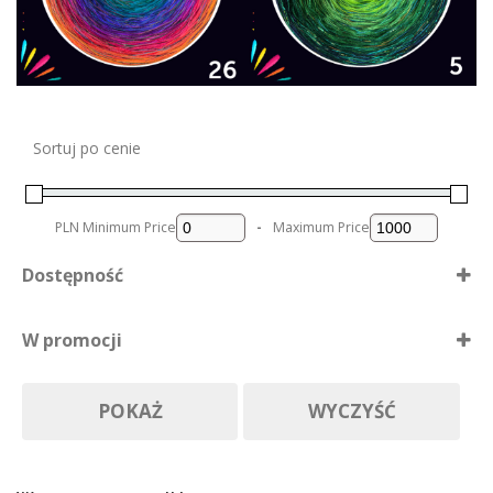
Sortuj po cenie
PLN
Minimum Price
-
Maximum Price
Dostępność
Dostępne
W promocji
Nie ma póki co
Produkty w promocji
Na zamówienie
POKAŻ
WYCZYŚĆ