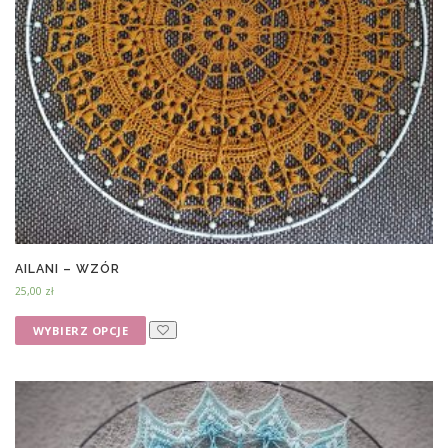
AILANI – WZÓR
25,00
zł
WYBIERZ OPCJE