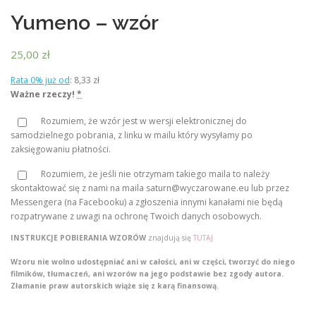
Yumeno – wzór
25,00
zł
Rata 0% już od
:
8,33 zł
Ważne rzeczy!
*
Rozumiem, że wzór jest w wersji elektronicznej do
samodzielnego pobrania, z linku w mailu który wysyłamy po
zaksięgowaniu płatności.
Rozumiem, że jeśli nie otrzymam takiego maila to należy
skontaktować się z nami na maila saturn@wyczarowane.eu lub przez
Messengera (na Facebooku) a zgłoszenia innymi kanałami nie będą
rozpatrywane z uwagi na ochronę Twoich danych osobowych.
INSTRUKCJE POBIERANIA WZORÓW
znajdują się
TUTAJ
Wzoru nie wolno udostępniać ani w całości, ani w części, tworzyć do niego
filmików, tłumaczeń, ani wzorów na jego podstawie bez zgody autora.
Złamanie praw autorskich wiąże się z karą finansową.