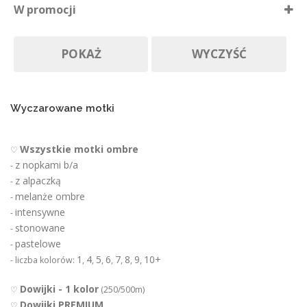
W promocji
e
Nie ma póki co
p
Produkty w promocji
Na zamówienie
r
POKAŻ
WYCZYŚĆ
o
d
u
k
t
Wyczarowane motki
u
Wszystkie motki ombre
♡
z nopkami b/a
-
z alpaczką
-
melanże ombre
-
intensywne
-
stonowane
-
pastelowe
-
1
4
5
6
7
8
9
10+
- liczba kolorów:
,
,
,
,
,
,
,
Dowijki - 1 kolor
♡
(250/500m)
Dowijki PREMIUM
♡