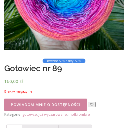
bawełna 50% / akryl 50%
Gotowiec nr 89
160,00
zł
Brak w magazynie
Kategorie:
gotowce
,
Już wyczarowane
,
motki ombre