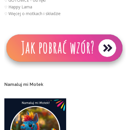
GOTOWCE - od ręki
♡
Happy Lama
♡
Więcej o motkach i składzie
♡
Namaluj mi Motek