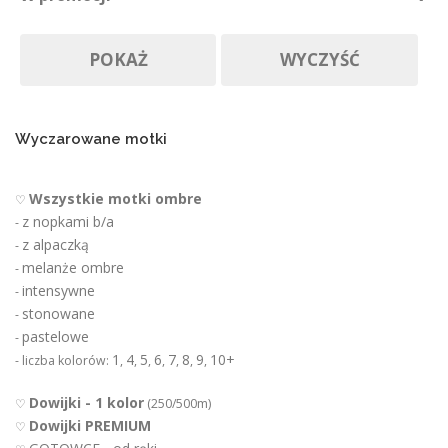
Nie ma póki co
r
Produkty w promocji
Na zamówienie
o
POKAŻ
WYCZYŚĆ
d
u
k
t
u
Wyczarowane motki
Wszystkie motki ombre
♡
z nopkami b/a
-
z alpaczką
-
melanże ombre
-
intensywne
-
stonowane
-
pastelowe
-
1
4
5
6
7
8
9
10+
- liczba kolorów:
,
,
,
,
,
,
,
Dowijki - 1 kolor
♡
(250/500m)
Dowijki PREMIUM
♡