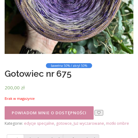
bawełna 50% / akryl 50%
Gotowiec nr 675
200,00
zł
Brak w magazynie
Kategorie:
edycje specjalne
,
gotowce
,
Już wyczarowane
,
motki ombre