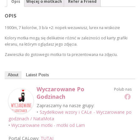
Opis
Więcej o motkach
Refer a Friend
OPIS
1900m, 7 kolorów, 3 b/a +2: nopek wezuwiusz, lurex na wiskozie
Kolory motka mogą się delikatnie różnić w zależności od karty grafiki
ekranu, na którym oglądasz jego zdjęcia.
Zawieszka do gotowego motka to ta prezentowana na zdjęciu.
About
Latest Posts
Wyczarowane Po
Polub nas
Godzinach
Zapraszamy na nasze grupy:
•
Szydełkowe wzory i CALe - Wyczarowane po
godzinach / NataMota
•
Wyczarowane motki - motki od Lam
Portal CALowy:
TUTAJ