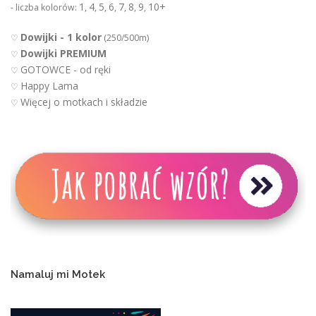
1
4
5
6
7
8
9
10+
- liczba kolorów:
,
,
,
,
,
,
,
Dowijki - 1 kolor
♡
(250/500m)
Dowijki PREMIUM
♡
GOTOWCE - od ręki
♡
Happy Lama
♡
Więcej o motkach i składzie
♡
Namaluj mi Motek