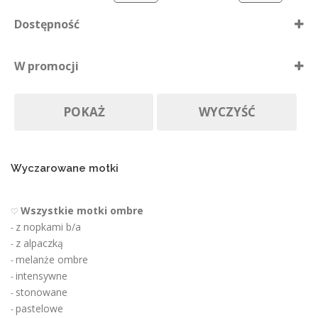
o
Dostępność
n
i
Dostępne
e
W promocji
p
Nie ma póki co
r
Produkty w promocji
Na zamówienie
o
POKAŻ
WYCZYŚĆ
d
u
k
t
u
Wyczarowane motki
Wszystkie motki ombre
♡
z nopkami b/a
-
z alpaczką
-
melanże ombre
-
intensywne
-
stonowane
-
pastelowe
-