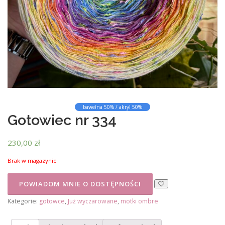
bawełna 50% / akryl 50%
Gotowiec nr 334
230,00
zł
Brak w magazynie
Kategorie:
gotowce
,
Już wyczarowane
,
motki ombre