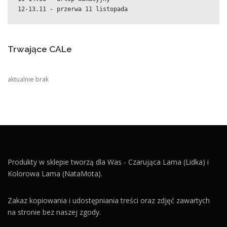
12-13.11 - przerwa 11 listopada
Trwające CALe
aktualnie brak
Produkty w sklepie tworzą dla Was - Czarująca Lama (Lidka) i
Kolorowa Lama (NataMota).
Zakaz kopiowania i udostępniania treści oraz zdjęć zawartych
na stronie bez naszej zgody.