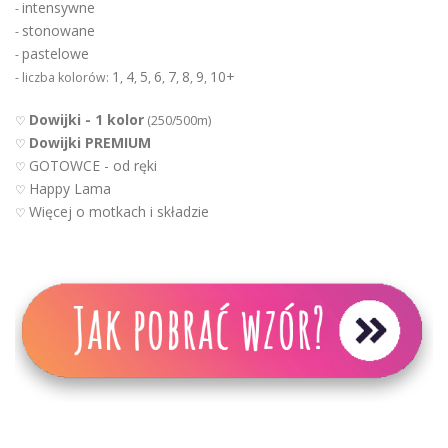
intensywne
-
stonowane
-
pastelowe
-
1
4
5
6
7
8
9
10+
- liczba kolorów:
,
,
,
,
,
,
,
Dowijki - 1 kolor
♡
(250/500m)
Dowijki PREMIUM
♡
GOTOWCE - od ręki
♡
Happy Lama
♡
Więcej o motkach i składzie
♡