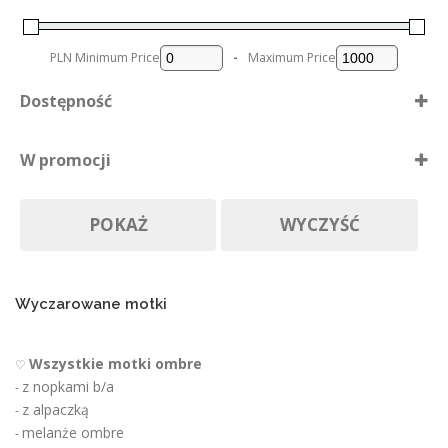
a
s
t
PLN
Minimum Price
-
Maximum Price
r
o
Dostępność
n
i
Dostępne
e
W promocji
p
Nie ma póki co
r
Produkty w promocji
Na zamówienie
o
POKAŻ
WYCZYŚĆ
d
u
k
t
u
Wyczarowane motki
Wszystkie motki ombre
♡
z nopkami b/a
-
z alpaczką
-
melanże ombre
-