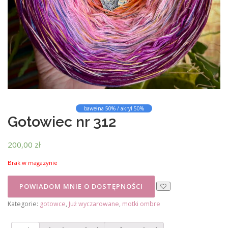
bawełna 50% / akryl 50%
Gotowiec nr 312
200,00
zł
Brak w magazynie
Kategorie:
gotowce
,
Już wyczarowane
,
motki ombre