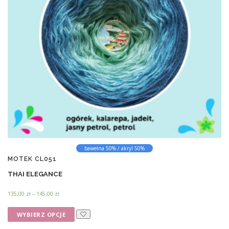
bawełna 50% / akryl 50%
MOTEK CL051
THAI ELEGANCE
Z
135,00
zł
–
145,00
zł
a
T
k
WYBIERZ OPCJE
e
r
n
e