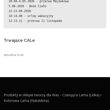
20.04-4.05.2026 - przerwa Majówkowa
5.06.2026 - Boże Ciało
22-23.06.2026
10-14.08 - urlop wakacyjny
12-13.11 - przerwa 11 listopada
Trwające CALe
aktualnie brak
Produkty w sklepie tworzą dla Was - Czarująca Lama (Lidka) i
Kolorowa Lama (NataMota).