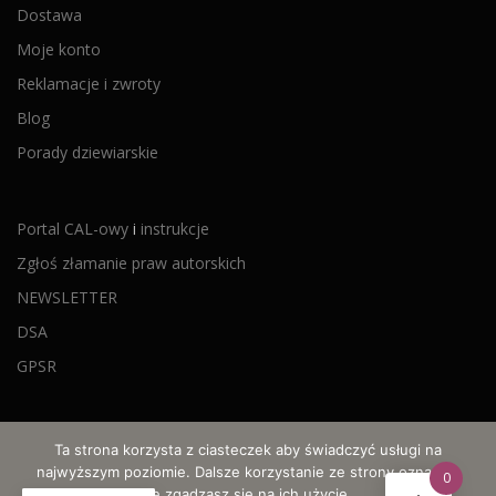
Dostawa
Moje konto
Reklamacje i zwroty
Blog
Porady dziewiarskie
Portal CAL-owy
i
instrukcje
Zgłoś złamanie praw autorskich
NEWSLETTER
DSA
GPSR
Ta strona korzysta z ciasteczek aby świadczyć usługi na
najwyższym poziomie. Dalsze korzystanie ze strony oznacza,
0
że zgadzasz się na ich użycie.