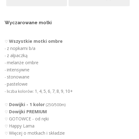
u
k
t
u
Wyczarowane motki
Wszystkie motki ombre
♡
z nopkami b/a
-
z alpaczką
-
melanże ombre
-
intensywne
-
stonowane
-
pastelowe
-
1
4
5
6
7
8
9
10+
- liczba kolorów:
,
,
,
,
,
,
,
Dowijki - 1 kolor
♡
(250/500m)
Dowijki PREMIUM
♡
GOTOWCE - od ręki
♡
Happy Lama
♡
Więcej o motkach i składzie
♡