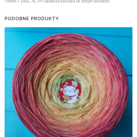
1900m + 200Z, 7k, 3+1 (wiskoza beżowa ze złotym lurexem)
PODOBNE PRODUKTY