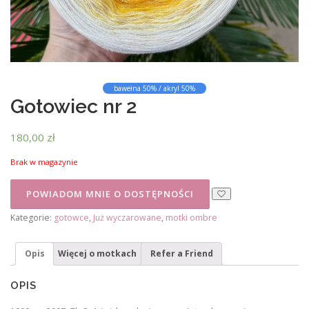
bawełna 50% / akryl 50%
Gotowiec nr 2
180,00
zł
Brak w magazynie
Kategorie:
gotowce
,
Już wyczarowane
,
motki ombre
Opis
Więcej o motkach
Refer a Friend
OPIS