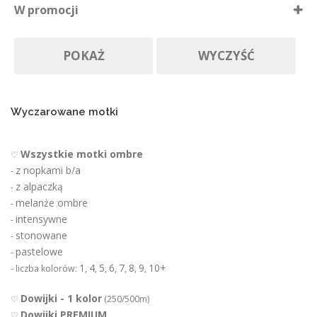
W promocji
p
Nie ma póki co
r
Produkty w promocji
Na zamówienie
o
POKAŻ
WYCZYŚĆ
d
u
k
t
u
Wyczarowane motki
Wszystkie motki ombre
♡
z nopkami b/a
-
z alpaczką
-
melanże ombre
-
intensywne
-
stonowane
-
pastelowe
-
1
4
5
6
7
8
9
10+
- liczba kolorów:
,
,
,
,
,
,
,
Dowijki - 1 kolor
♡
(250/500m)
Dowijki PREMIUM
♡