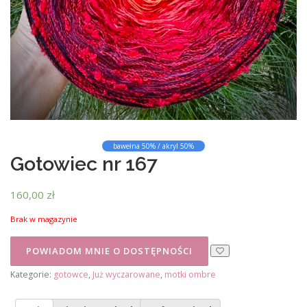
bawełna 50% / akryl 50%
Gotowiec nr 167
160,00
zł
Brak w magazynie
Kategorie:
gotowce
,
Już wyczarowane
,
motki ombre