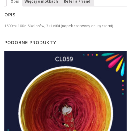
Opis
Więcej o motkach
Refer a Friend
OPIS
1600m+100z, 6 kolorów, 3+1 nitki (nopek czerwony z nutą czerni)
PODOBNE PRODUKTY