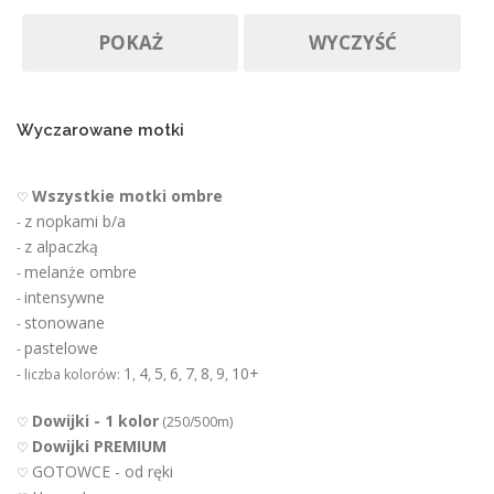
Produkty w promocji
Na zamówienie
o
POKAŻ
WYCZYŚĆ
d
u
k
t
u
Wyczarowane motki
Wszystkie motki ombre
♡
z nopkami b/a
-
z alpaczką
-
melanże ombre
-
intensywne
-
stonowane
-
pastelowe
-
1
4
5
6
7
8
9
10+
- liczba kolorów:
,
,
,
,
,
,
,
Dowijki - 1 kolor
♡
(250/500m)
Dowijki PREMIUM
♡
GOTOWCE - od ręki
♡