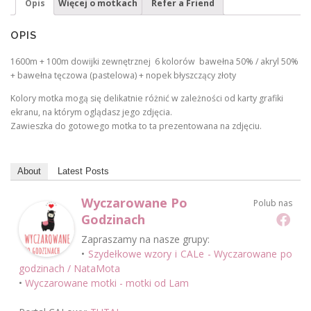
Opis
Więcej o motkach
Refer a Friend
OPIS
1600m + 100m dowijki zewnętrznej 6 kolorów bawełna 50% / akryl 50%
+ bawełna tęczowa (pastelowa) + nopek błyszczący złoty
Kolory motka mogą się delikatnie różnić w zależności od karty grafiki
ekranu, na którym oglądasz jego zdjęcia.
Zawieszka do gotowego motka to ta prezentowana na zdjęciu.
About
Latest Posts
Wyczarowane Po
Polub nas
Godzinach
Zapraszamy na nasze grupy:
•
Szydełkowe wzory i CALe - Wyczarowane po
godzinach / NataMota
•
Wyczarowane motki - motki od Lam