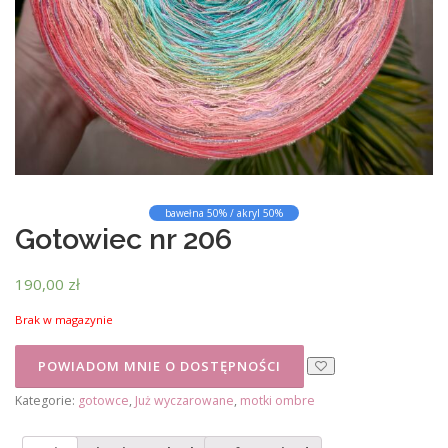
bawełna 50% / akryl 50%
Gotowiec nr 206
190,00
zł
Brak w magazynie
Kategorie:
gotowce
,
Już wyczarowane
,
motki ombre