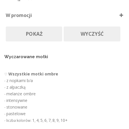
i
Dostępne
e
W promocji
p
Nie ma póki co
r
Produkty w promocji
Na zamówienie
o
POKAŻ
WYCZYŚĆ
d
u
k
t
u
Wyczarowane motki
Wszystkie motki ombre
♡
z nopkami b/a
-
z alpaczką
-
melanże ombre
-
intensywne
-
stonowane
-
pastelowe
-
1
4
5
6
7
8
9
10+
- liczba kolorów:
,
,
,
,
,
,
,