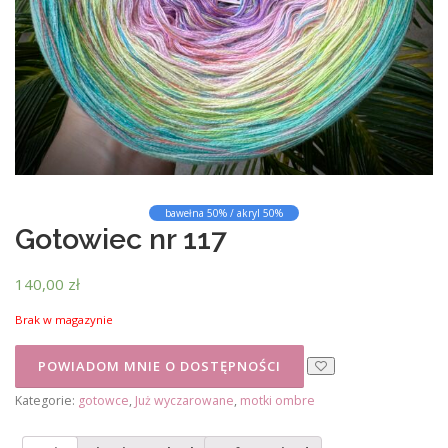
bawełna 50% / akryl 50%
Gotowiec nr 117
140,00
zł
Brak w magazynie
Kategorie:
gotowce
,
Już wyczarowane
,
motki ombre