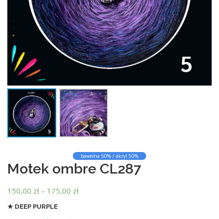
bawełna 50% / akryl 50%
Motek ombre CL287
Z
150,00
zł
–
175,00
zł
a
★ DEEP PURPLE
k