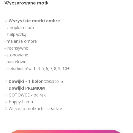
u
Wyczarowane motki
Wszystkie motki ombre
♡
z nopkami b/a
-
z alpaczką
-
melanże ombre
-
intensywne
-
stonowane
-
pastelowe
-
1
4
5
6
7
8
9
10+
- liczba kolorów:
,
,
,
,
,
,
,
Dowijki - 1 kolor
♡
(250/500m)
Dowijki PREMIUM
♡
GOTOWCE - od ręki
♡
Happy Lama
♡
Więcej o motkach i składzie
♡