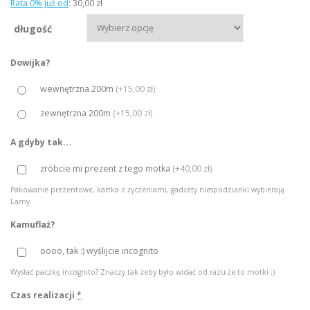
Rata 0% już od
:
30,00 zł
r
długość
e
s
Dowijka?
c
e
wewnętrzna 200m
(
+15,00 zł
)
n
zewnętrzna 200m
(
+15,00 zł
)
:
o
A gdyby tak…
d
zróbcie mi prezent z tego motka
(
+40,00 zł
)
1
Pakowanie prezentowe, kartka z życzeniami, gadżety niespodzianki wybierają
5
Lamy.
0
Kamuflaż?
,
0
oooo, tak :) wyślijcie incognito
0
Wysłać paczkę incognito? Znaczy tak żeby było widać od razu że to motki ;)
Czas realizacji
*
z