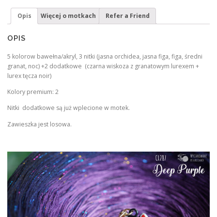
Opis
Więcej o motkach
Refer a Friend
OPIS
5 kolorow bawełna/akryl, 3 nitki (jasna orchidea, jasna figa, figa, średni
granat, noc) +2 dodatkowe (czarna wiskoza z granatowym lurexem +
lurex tęcza noir)
Kolory premium: 2
Nitki dodatkowe są już wplecione w motek.
Zawieszka jest losowa.