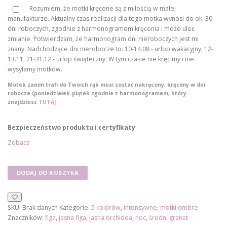
ł
Rozumiem, że motki kręcone są z miłością w małej
manufakturze. Aktualny czas realizacji dla tego motka wynosi do ok. 30
d
dni roboczych, zgodnie z harmonogramem kręcenia i może ulec
o
zmianie. Potwierdzam, że harmonogram dni nieroboczych jest mi
1
znany. Nadchodzące dni nierobocze to: 10-14.08 - urlop wakacyjny, 12-
7
13.11, 21-31.12 - urlop świąteczny. W tym czasie nie kręcimy i nie
wysyłamy motków.
5
,
Motek zanim trafi do Twoich rąk musi zostać nakręcony, kręcimy w dni
robocze (poniedziałek-piątek zgodnie z harmonogramem, który
0
znajdziesz
TUTAJ
0
Bezpieczeństwo produktu i certyfikaty
z
Zobacz
ł
ilość
DODAJ DO KOSZYKA
Motek
ombre
CL287
SKU:
Brak danych
Kategorie:
5 kolorów
,
intensywne
,
motki ombre
Znaczników:
figa
,
jasna figa
,
jasna orchidea
,
noc
,
średni granat