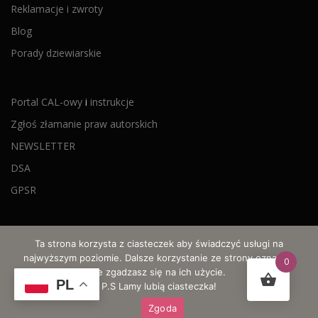
Reklamacje i zwroty
Blog
Porady dziewiarskie
Portal CAL-owy
i
instrukcje
Zgłoś złamanie praw autorskich
NEWSLETTER
DSA
GPSR
Ta strona korzysta z ciasteczek aby świadczyć usługi na
najwyższym poziomie. Dalsze korzystanie ze strony oznacza,
0
że zgadzasz się na ich użycie.
© 2021-2026 Wyczarowane po godzinach - szydełkowe wzory,
PL
P.S Lamy lubią ciasteczka!
CALe i motki ombre
Zgoda