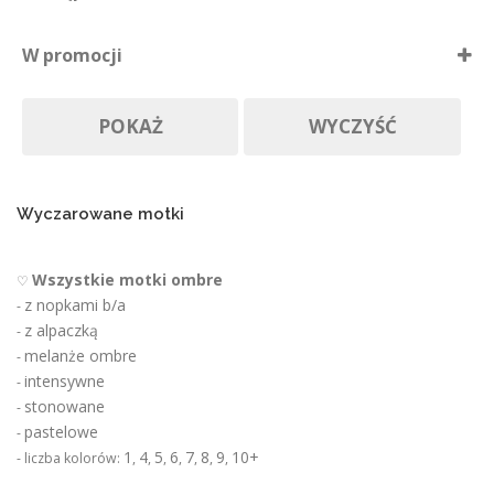
i
Dostępne
e
W promocji
p
Nie ma póki co
r
Produkty w promocji
Na zamówienie
o
POKAŻ
WYCZYŚĆ
d
u
k
t
u
Wyczarowane motki
Wszystkie motki ombre
♡
z nopkami b/a
-
z alpaczką
-
melanże ombre
-
intensywne
-
stonowane
-
pastelowe
-
1
4
5
6
7
8
9
10+
- liczba kolorów:
,
,
,
,
,
,
,