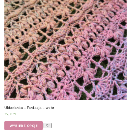
Układanka – Fantazja – wzór
25,00
zł
WYBIERZ OPCJE