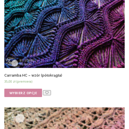
Carramba HC – wzór (półokrągła)
35,00
zł
(premiera)
WYBIERZ OPCJE