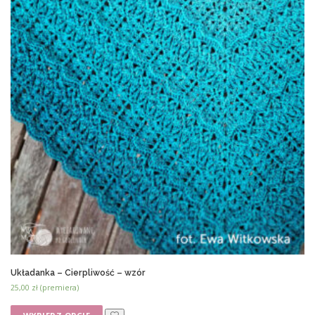
Układanka – Cierpliwość – wzór
25,00
zł
(premiera)