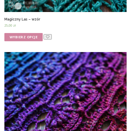
Magiczny Las – wzór
25,00
zł
WYBIERZ OPCJE