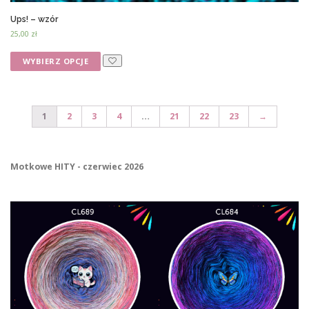
Ups! – wzór
25,00
zł
WYBIERZ OPCJE
1
2
3
4
…
21
22
23
→
Motkowe HITY - czerwiec 2026