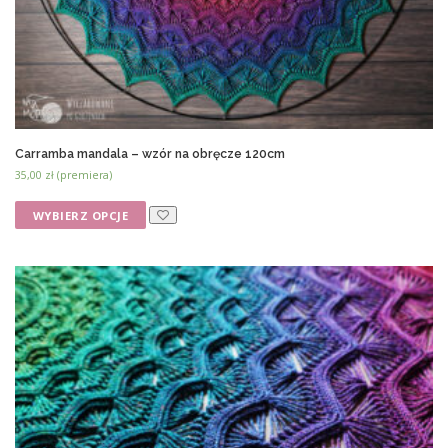
Carramba mandala – wzór na obręcze 120cm
35,00
zł
(premiera)
WYBIERZ OPCJE