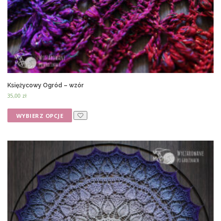
Księżycowy Ogród – wzór
35,00
zł
WYBIERZ OPCJE