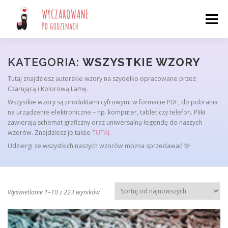
Przejdź
do
Menu
treści
START
SKLEP
O MOTKACH
BLOG 🩷
KATEGORIA:
WSZYSTKIE WZORY
Tutaj znajdziesz autorskie wzory na szydełko opracowane przez
Czarującą i Kolorową Lamę.
KONTAKT
LOGOWANIE
Wszystkie wzory są produktami cyfrowymi w formacie PDF, do pobrania
na urządzenie elektroniczne – np. komputer, tablet czy telefon. Pliki
Wyszukiwarka produktów
zawierają schemat graficzny oraz uniwersalną legendę do naszych
wzorów. Znajdziesz je także
TUTAJ
.
Udziergi ze wszystkich naszych wzorów można sprzedawać 🩷
P
Wyświetlanie 1–10 z 223 wyników
o
s
o