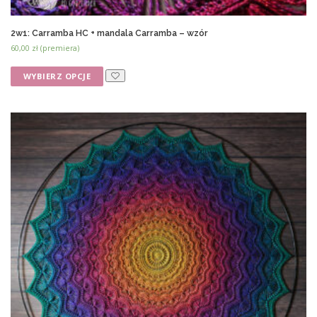
2w1: Carramba HC + mandala Carramba – wzór
60,00
zł
(premiera)
WYBIERZ OPCJE