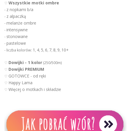
Wszystkie motki ombre
♡
z nopkami b/a
-
z alpaczką
-
melanże ombre
-
intensywne
-
stonowane
-
pastelowe
-
1
4
5
6
7
8
9
10+
- liczba kolorów:
,
,
,
,
,
,
,
Dowijki - 1 kolor
♡
(250/500m)
Dowijki PREMIUM
♡
GOTOWCE - od ręki
♡
Happy Lama
♡
Więcej o motkach i składzie
♡