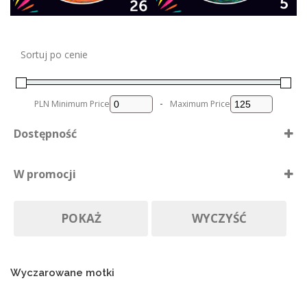
Sortuj po cenie
PLN
Minimum Price
-
Maximum Price
Dostępność
Dostępne
W promocji
Nie ma póki co
Produkty w promocji
Na zamówienie
POKAŻ
WYCZYŚĆ
Wyczarowane motki