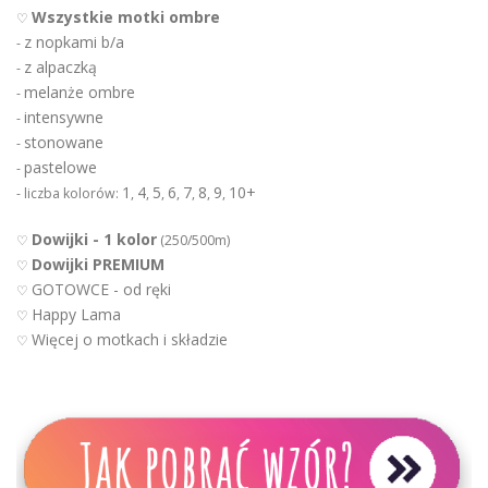
Wszystkie motki ombre
♡
z nopkami b/a
-
z alpaczką
-
melanże ombre
-
intensywne
-
stonowane
-
pastelowe
-
1
4
5
6
7
8
9
10+
- liczba kolorów:
,
,
,
,
,
,
,
Dowijki - 1 kolor
♡
(250/500m)
Dowijki PREMIUM
♡
GOTOWCE - od ręki
♡
Happy Lama
♡
Więcej o motkach i składzie
♡