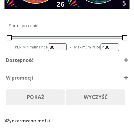
a
ć
n
a
s
Sortuj po cenie
t
r
o
PLN
Minimum Price
-
Maximum Price
n
i
Dostępność
e
p
Dostępne
r
W promocji
o
Nie ma póki co
d
Produkty w promocji
Na zamówienie
u
POKAŻ
WYCZYŚĆ
k
t
u
Wyczarowane motki