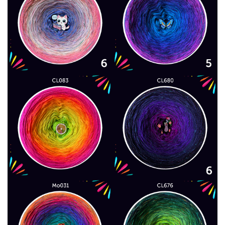
l
z
t
ł
e
r
d
w
o
o
a
n
1
r
i
5
i
e
0
,
a
p
0
n
r
0
t
o
ó
d
z
w
u
ł
.
k
O
t
p
u
c
j
e
m
o
ż
n
a