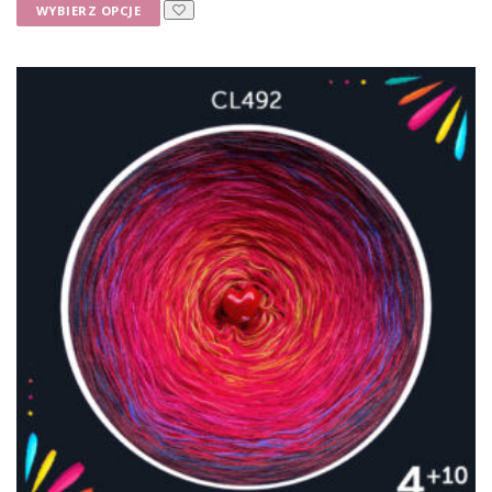
k
WYBIERZ OPCJE
e
m
r
n
o
e
p
ż
s
c
r
n
e
o
a
n
d
w
:
u
y
o
k
b
d
t
r
1
5
m
a
0
a
ć
,
w
n
0
i
a
0
e
s
l
z
t
ł
e
r
d
w
o
o
a
n
2
r
i
0
i
e
0
,
a
p
0
n
r
0