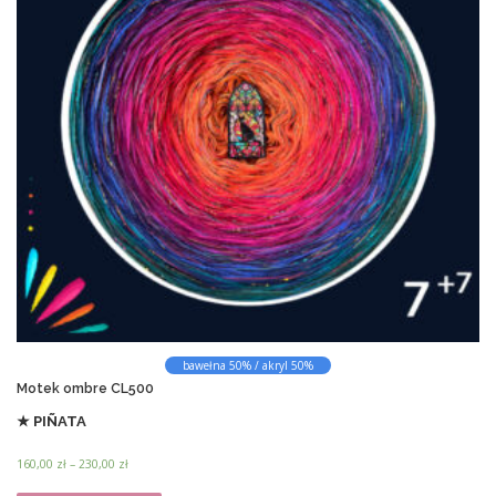
a
n
e
w
e
d
ł
u
g
n
a
j
n
o
w
s
bawełna 50% / akryl 50%
z
Motek ombre CL500
y
c
★ PIÑATA
h
Z
160,00
zł
–
230,00
zł
a
T