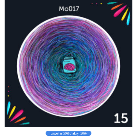
p
ż
s
c
r
n
e
o
a
n
d
w
:
u
y
o
k
b
d
t
r
1
3
m
a
5
a
ć
,
w
n
0
i
a
0
e
s
l
z
t
ł
e
r
d
w
o
o
a
n
2
r
i
1
i
e
5
,
a
p
0
n
r
0
t
o
ó
d
z
bawełna 50% / akryl 50%