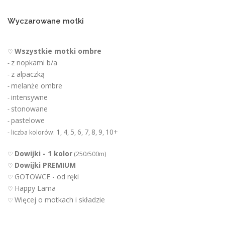
Wyczarowane motki
Wszystkie motki ombre
♡
z nopkami b/a
-
z alpaczką
-
melanże ombre
-
intensywne
-
stonowane
-
pastelowe
-
1
4
5
6
7
8
9
10+
- liczba kolorów:
,
,
,
,
,
,
,
Dowijki - 1 kolor
♡
(250/500m)
Dowijki PREMIUM
♡
GOTOWCE - od ręki
♡
Happy Lama
♡
Więcej o motkach i składzie
♡