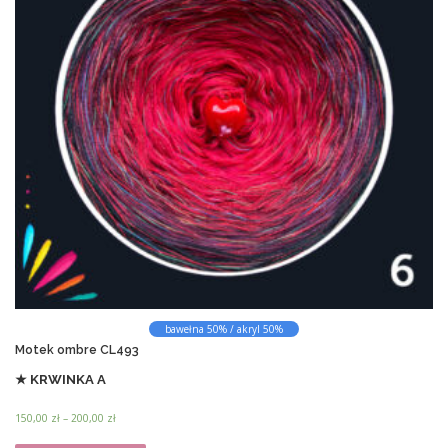
t
r
1
6
m
a
0
a
ć
,
w
n
0
i
a
0
e
s
l
z
t
ł
e
r
d
w
o
o
a
n
2
r
i
0
i
e
0
,
a
p
0
n
r
0
t
o
ó
d
z
w
u
ł
bawełna 50% / akryl 50%
.
k
Motek ombre CL493
O
t
★ KRWINKA A
p
u
c
Z
150,00
zł
–
200,00
zł
j
a
T
e