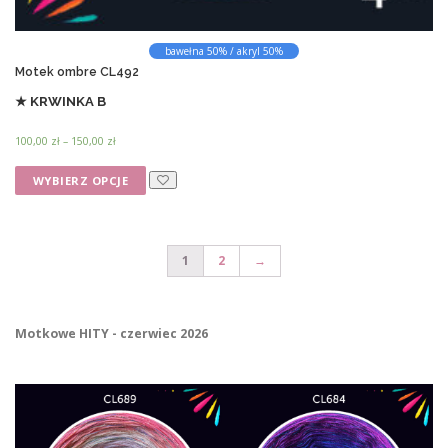
t
o
ó
d
z
w
u
ł
bawełna 50% / akryl 50%
.
k
Motek ombre CL492
O
t
★ KRWINKA B
p
u
c
Z
100,00
zł
–
150,00
zł
j
a
T
e
k
WYBIERZ OPCJE
e
m
r
n
o
e
p
ż
s
c
r
n
e
1
2
→
o
a
n
d
w
:
u
y
o
k
b
d
Motkowe HITY - czerwiec 2026
t
r
1
0
m
a
0
a
ć
,
w
n
0
i
a
0
e
s