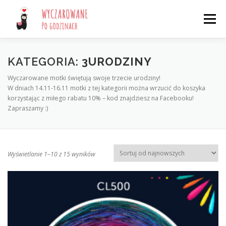
Przejdź
do
Menu
treści
START
SKLEP
O MOTKACH
BLOG 🩷
KATEGORIA:
3URODZINY
Wyczarowane motki świętują swoje trzecie urodziny!
W dniach 14.11-16.11 motki z tej kategorii można wrzucić do koszyka
KONTAKT
LOGOWANIE
korzystając z miłego rabatu 10% – kod znajdziesz na Facebooku!
Zapraszamy :)
Wyszukiwarka produktów
P
Wyświetlanie 1–10 z 15 wyników
o
s
o
r
t
o
w