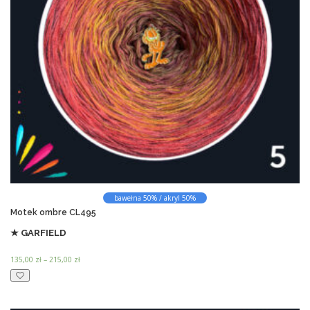
ć
,
w
n
0
i
a
0
e
s
l
z
t
ł
e
r
d
w
o
o
a
n
2
r
i
0
i
e
0
,
a
p
0
n
r
0
t
o
ó
d
z
w
u
ł
bawełna 50% / akryl 50%
.
k
Motek ombre CL495
O
t
★ GARFIELD
p
u
c
Z
135,00
zł
–
215,00
zł
j
a
T
e
k
e
m
r
n
o
e